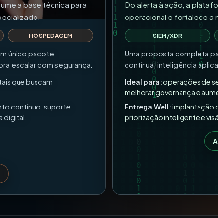
sume a base técnica para
Do alerta à ação, a plataf
pecializado.
operacional e fortalece a
HOSPEDAGEM
SIEM/XDR
um único pacote
Uma proposta completa par
ora escalar com segurança.
contínua, inteligência apl
itais que buscam
Ideal para:
operações de se
melhorar governança e aumen
to contínuo, suporte
Entrega Well:
implantação o
digital.
priorização inteligente e vi
A
L