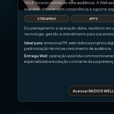
Você foca no conteúdo e na audiência. A Well as
sua rádio crescer com consistência e suporte es
STREAMING
APPS
Do planejamento à operação diária, reunimos em 
tecnologia, gestão e atendimento para sua emiss
Ideal para:
emissoras FM, web rádios e projetos dig
padronização técnica e crescimento de audiência.
Entrega Well:
operação assistida com monitoramen
especializado e evolução constante da sua presença 
Acessar RADIOS WEL