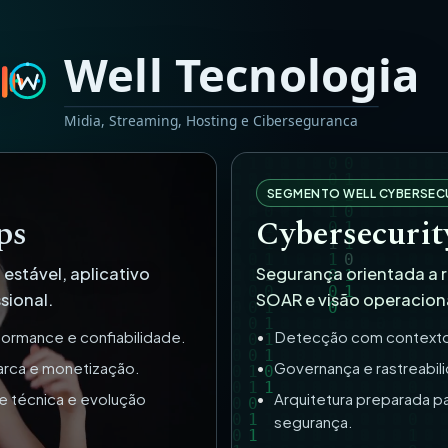
a
SEGMENTO WELL CYBERSEC
ps
Cybersecur
estável, aplicativo
Segurança orientada a 
sional.
SOAR e visão operaciona
formance e confiabilidade.
Detecção com contexto, 
arca e monetização.
Governança e rastreabil
de técnica e evolução
Arquitetura preparada pa
segurança.